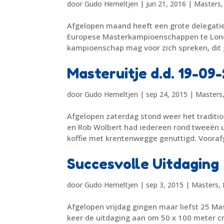
door
Gudo Hemeltjen
|
jun 21, 2016
|
Masters
Afgelopen maand heeft een grote delegati
Europese Masterkampioenschappen te Londe
kampioenschap mag voor zich spreken, dit g
Masteruitje d.d. 19-09
door
Gudo Hemeltjen
|
sep 24, 2015
|
Masters
Afgelopen zaterdag stond weer het traditio
en Rob Wolbert had iedereen rond tweeën ui
koffie met krentenwegge genuttigd. Vooraf
Succesvolle Uitdaging
door
Gudo Hemeltjen
|
sep 3, 2015
|
Masters
,
Afgelopen vrijdag gingen maar liefst 25 
keer de uitdaging aan om 50 x 100 meter cr