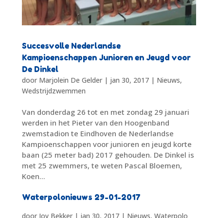
Succesvolle Nederlandse
Kampioenschappen Junioren en Jeugd voor
De Dinkel
door
Marjolein De Gelder
|
jan 30, 2017
|
Nieuws
,
Wedstrijdzwemmen
Van donderdag 26 tot en met zondag 29 januari
werden in het Pieter van den Hoogenband
zwemstadion te Eindhoven de Nederlandse
Kampioenschappen voor junioren en jeugd korte
baan (25 meter bad) 2017 gehouden. De Dinkel is
met 25 zwemmers, te weten Pascal Bloemen,
Koen...
Waterpolonieuws 29-01-2017
door
Joy Bekker
|
jan 30, 2017
|
Nieuws
,
Waterpolo