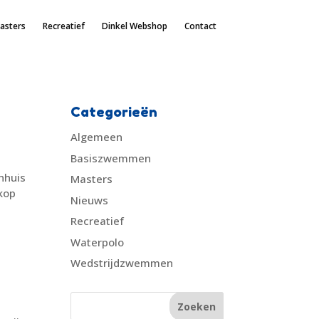
asters
Recreatief
Dinkel Webshop
Contact
Categorieën
Algemeen
Basiszwemmen
nhuis
Masters
 kop
Nieuws
Recreatief
Waterpolo
Wedstrijdzwemmen