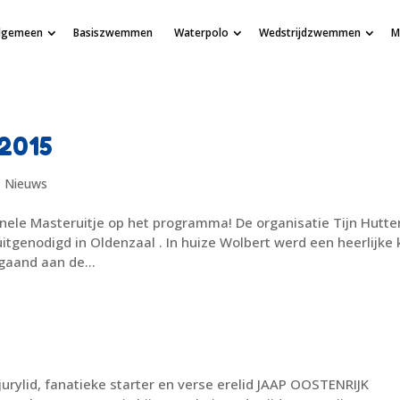
lgemeen
Basiszwemmen
Waterpolo
Wedstrijdzwemmen
M
-2015
,
Nieuws
nele Masteruitje op het programma! De organisatie Tijn Hutte
tgenodigd in Oldenzaal . In huize Wolbert werd een heerlijke
gaand aan de...
 jurylid, fanatieke starter en verse erelid JAAP OOSTENRIJK