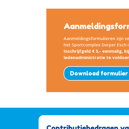
Aanmeldingsfor
Aanmeldingsformulieren zijn ver
het Sportcomplex Dorper Esch 
Inschrijfgeld € 5,- eenmalig, 
ledenadministratie te voldoen
Download formulier
Contributiebedragen va