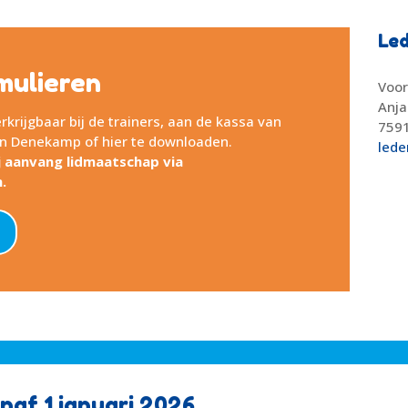
Led
mulieren
Voor
Anja
krijgbaar bij de trainers, aan de kassa van
759
in Denekamp of hier te downloaden.
lede
bij aanvang lidmaatschap via
.
naf 1 januari 2026