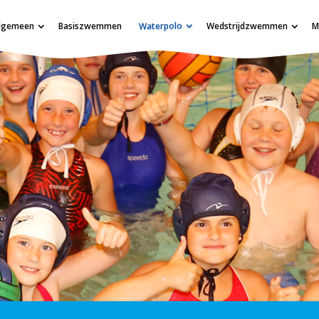
Waterpolo
lgemeen
Basiszwemmen
Wedstrijdzwemmen
M