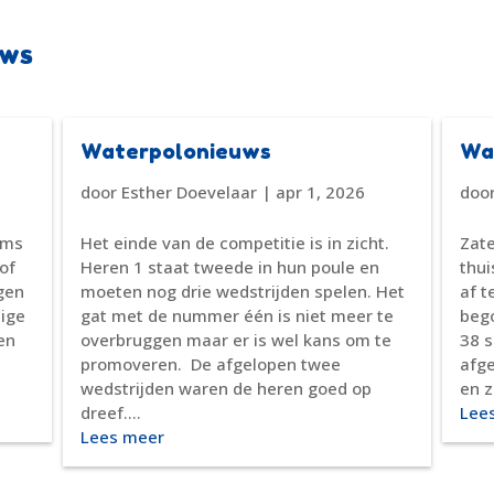
uws
Waterpolonieuws
Wa
door
Esther Doevelaar
|
apr 1, 2026
doo
ams
Het einde van de competitie is in zicht.
Zate
of
Heren 1 staat tweede in hun poule en
thui
jgen
moeten nog drie wedstrijden spelen. Het
af 
nige
gat met de nummer één is niet meer te
bego
en
overbruggen maar er is wel kans om te
38 
promoveren. De afgelopen twee
afg
wedstrijden waren de heren goed op
en z
dreef....
Lee
Lees meer