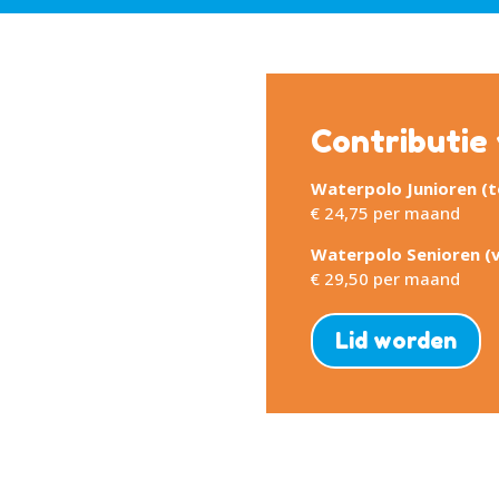
Contributie
Waterpolo Junioren (to
€ 24,75 per maand
Waterpolo Senioren (v
€ 29,50 per maand
Lid worden