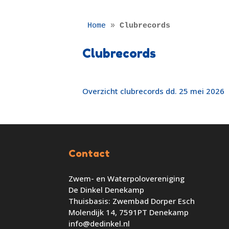
Home
 » 
Clubrecords
Clubrecords
Overzicht clubrecords dd. 25 mei 2026
Contact
Zwem- en Waterpolovereniging
De Dinkel Denekamp
Thuisbasis: Zwembad Dorper Esch
Molendijk 14, 7591PT Denekamp
info@dedinkel.nl