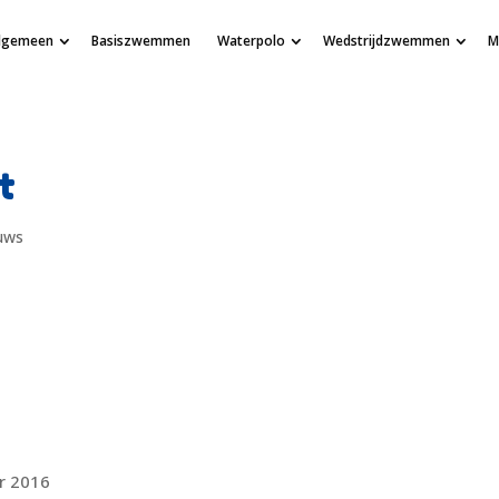
lgemeen
Basiszwemmen
Waterpolo
Wedstrijdzwemmen
M
t
uws
r 2016