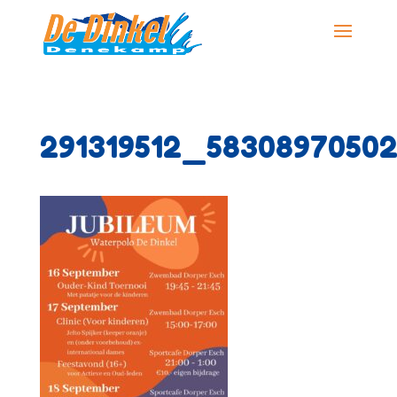
291319512_5830897050