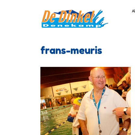
A
frans-meuris