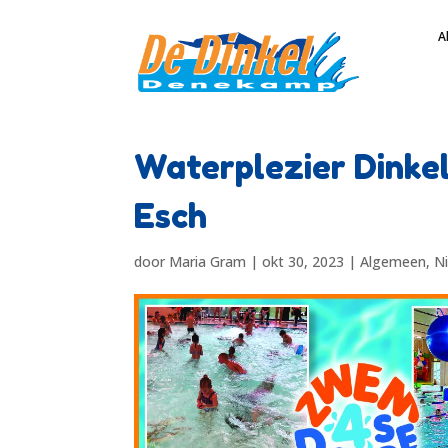
A
Waterplezier Dinke
Esch
door
Maria Gram
|
okt 30, 2023
|
Algemeen
,
N