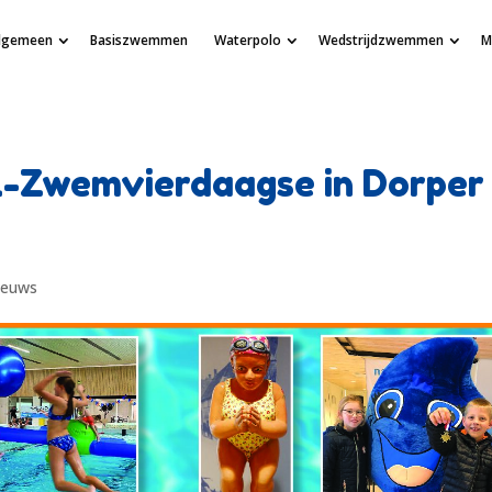
lgemeen
Basiszwemmen
Waterpolo
Wedstrijdzwemmen
M
l-Zwemvierdaagse in Dorper
ieuws