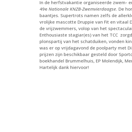
In de herfstvakantie organiseerde zwem- 
49e
Nationale KNZB-Zwemvierdaagse
. De ho
baantjes. Supertrots namen zelfs de allerk
vrolijke mascotte Druppie van Fit en vitaa
de vrijzwemmers, volop van het spectacul
Enthousiaste stagiar(es) van het TCC zorgde
plonspartij van het schatduiken, vonden ki
was er op vrijdagavond de poolparty met D
prijzen zijn beschikbaar gesteld door Spor
boekhandel Brummelhuis, EP Molendijk, Mensi
Hartelijk dank hiervoor!