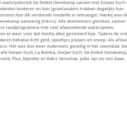
en waterpoloclub De Dinkel Denekamp samen met Dorper Esch 
nderden kinderen en hun (groot)ouders trokken dagelijks hun
leinsten hun dik verdiende medaille
in ontvangst. Hierbij was d
l Denekamp aanwezig (foto’s). Alle deelnemers genoten, samen
aire randprogramma met veel afwisselende waterspelen.
n er weer voor dat hierbij alles gesmeerd liep. Tijdens de vrol
nderen behalve écht geld
, speeltjes prijsjes en snoep. Als afslu
isco. Het was dus weer ouderwets gezellig in het zwembad. D
tcafé Dorper Esch, La Bomba, Dorper Esch, De Dinkel Denekamp
nk, Plus, Marieke en Rob’s Versshop. Jullie zijn on-mis-baar.