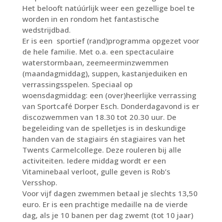
Het belooft natúúrlijk weer een gezellige boel te
worden in en rondom het fantastische
wedstrijdbad.
Er is een sportief (rand)programma opgezet voor
de hele familie. Met o.a. een spectaculaire
waterstormbaan, zeemeerminzwemmen
(maandagmiddag), suppen, kastanjeduiken en
verrassingsspelen. Speciaal op
woensdagmiddag: een (over)heerlijke verrassing
van Sportcafé Dorper Esch. Donderdagavond is er
discozwemmen van 18.30 tot 20.30 uur. De
begeleiding van de spelletjes is in deskundige
handen van de stagiairs én stagiaires van het
Twents Carmelcollege. Deze rouleren bij alle
activiteiten. Iedere middag wordt er een
Vitaminebaal verloot, gulle geven is Rob’s
Versshop.
Voor vijf dagen zwemmen betaal je slechts 13,50
euro. Er is een prachtige medaille na de vierde
dag, als je 10 banen per dag zwemt (tot 10 jaar)