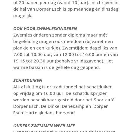
of 20 banen per dag (vanaf 10 jaar). Inschrijven in
de hal van Dorper Esch is op maandag én dinsdag
mogelijk.
OOK VOOR ZWEMLESKINDEREN
Zwemleskinderen zonder diploma maar mét
begeleiding mogen ook meedoen (bijv.met een
plankje en een kurkje). Zwemtijden: dagelijks van
7.00 tot 10.00 uur, van 12.00 tot 16.00 uur en van
19.15 tot 20.30 uur (behalve vrijdagavond). Het
warme bassin is de gehele dag geopend.
SCHATDUIKEN
Als afsluiting is er traditioneel het schatduiken
op vrijdag om 16.00 uur. De schatduikprijzen
worden beschikbaar gesteld door het Sportcafé
Dorper Esch, De Dinkel Denekamp en Dorper
Esch. Hartelijk dank hiervoor!
OUDERS ZWEMMEN WEER MEE
Het zou prachtig zijn, wanneer ook dit jaar weer