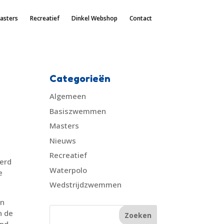
asters
Recreatief
Dinkel Webshop
Contact
Categorieën
Algemeen
Basiszwemmen
Masters
Nieuws
Recreatief
werd
Waterpolo
e
Wedstrijdzwemmen
en
n de