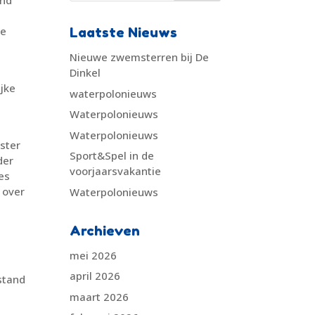
end
de
Laatste Nieuws
Nieuwe zwemsterren bij De
Dinkel
ijke
waterpolonieuws
Waterpolonieuws
Waterpolonieuws
ster
Sport&Spel in de
der
voorjaarsvakantie
es
 over
Waterpolonieuws
Archieven
mei 2026
april 2026
stand
maart 2026