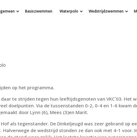
lgemeen
Basiszwemmen
Waterpolo
Wedstrijdzwemmen
M
olo
ijden op het programma.
daar te strijden tegen hun leeftijdsgenoten van VKC`03. Het 
 veel doelpunten. Via de tussenstanden 0-2, 0-4 en 1-6 kwam d
emaakt door Lynn (6), Mees (3)en Marit.
 Hof als tegenstander. De Dinkeljeugd was zeer gebrand op e
t. Halverwege de wedstrijd stonden ze dan ook met 4-1 voor. I