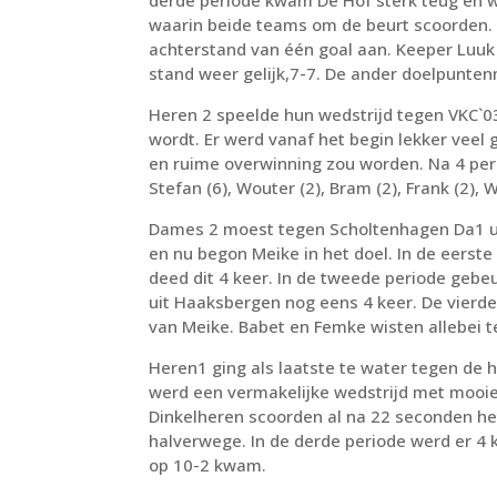
derde periode kwam De Hof sterk teug en w
waarin beide teams om de beurt scoorden. 
achterstand van één goal aan. Keeper Luuk
stand weer gelijk,7-7. De ander doelpuntenm
Heren 2 speelde hun wedstrijd tegen VKC`03
wordt. Er werd vanaf het begin lekker veel 
en ruime overwinning zou worden. Na 4 per
Stefan (6), Wouter (2), Bram (2), Frank (2),
Dames 2 moest tegen Scholtenhagen Da1 u
en nu begon Meike in het doel. In de eerste
deed dit 4 keer. In de tweede periode gebe
uit Haaksbergen nog eens 4 keer. De vierd
van Meike. Babet en Femke wisten allebei te
Heren1 ging als laatste te water tegen de 
werd een vermakelijke wedstrijd met mooi
Dinkelheren scoorden al na 22 seconden het
halverwege. In de derde periode werd er 4 
op 10-2 kwam.