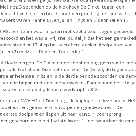
as de stand weer gelijk. Het laatste kwartje was superspann
Met nog 3 seconden op de klok keek De Dinkel tegen een
 bedacht zich niet en bracht met een prachtig afstandsschot 
akers waren Hanne (3) en Julian, Thijs en Gideon (allen 1).
 H3, een team waar al jaren met veel plezier tegen gespeeld
gescoord en het was al vrij snel duidelijk dat het een gemakkel
iodes stond er 17-4 op het scorebord dankzij doelpunten van
 Walter (2) en Mark, René en Tom ieder 1.
it Haaksbergen. De Dinkeldames hebben nog geen vaste keep
 periode trof alleen Dize het doel voor De Dinkel, de tegenstan
urde er helemaal niks en in de derde periode scoorden de dam
e periode begon met een keeperswissel, Esmee nam het stokje
 scoren en zo eindigde deze wedstrijd in 3-8.
heren van DWV H2 uit Doesburg, de koploper in deze poule. Het
e doelpunten, gemiste strafworpen en goede acties. De
 eerste doelpunt en liepen uit naar een 5-1 voorsprong
keer gescoord en in het laatste kwart 1 keer waardoor de eind