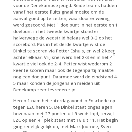
voor de Denekampse jeugd. Beide teams hadden
vanaf het eerste fluitsignaal moeite om de
aanval goed op te zetten, waardoor er weinig
werd gescoord. Met 1 doelpunt in het eerste en 1
doelpunt in het tweede kwartje stond er
halverwege de wedstrijd helaas wel 0-2 op het
scorebord. Pas in het derde kwartje wist de
Dinkel te scoren via Petter Eshuis, en wel 2 keer
e
achter elkaar. Vrij snel werd het 2-3 en in het 4
kwartje viel ook de 2-4. Petter wist wederom 2
keer te scoren maar ook de tegenpartij maakte
nog een doelpunt. Daarmee werd de eindstand 4-
5 maar konden de jongens en meiden uit
Denekamp zeer tevreden zijn!
Heren 1 nam het zaterdagavond in Enschede op
tegen EZC heren 5. De Dinkel staat ongeslagen
bovenaan met 27 punten uit 9 wedstrijd, terwijl
e
EZC op een 4
plek staat met 18 uit 11. Het begin
ging redelijk gelijk op, met Mark Journee, Sven