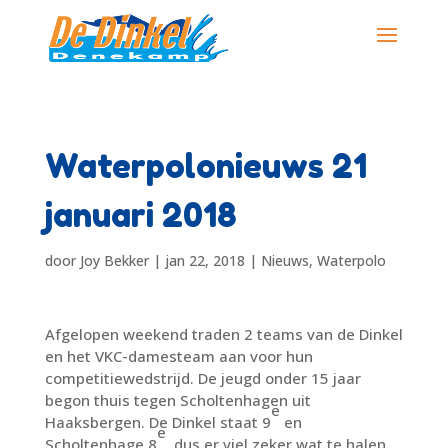
Waterpolonieuws 21
januari 2018
door
Joy Bekker
|
jan 22, 2018
|
Nieuws
,
Waterpolo
Afgelopen weekend traden 2 teams van de Dinkel
en het VKC-damesteam aan voor hun
competitiewedstrijd. De jeugd onder 15 jaar
begon thuis tegen Scholtenhagen uit
e
Haaksbergen. De Dinkel staat 9
en
e
Scholtenhage 8
, dus er viel zeker wat te halen