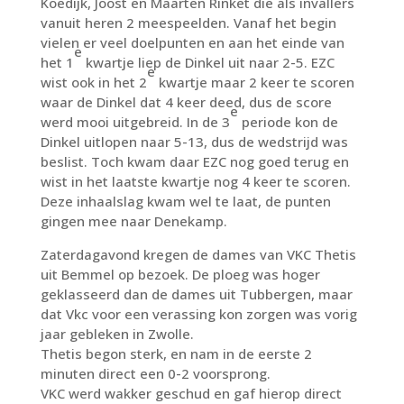
Koedijk, Joost en Maarten Rinket die als invallers
vanuit heren 2 meespeelden. Vanaf het begin
vielen er veel doelpunten en aan het einde van
e
het 1
kwartje liep de Dinkel uit naar 2-5. EZC
e
wist ook in het 2
kwartje maar 2 keer te scoren
waar de Dinkel dat 4 keer deed, dus de score
e
werd mooi uitgebreid. In de 3
periode kon de
Dinkel uitlopen naar 5-13, dus de wedstrijd was
beslist. Toch kwam daar EZC nog goed terug en
wist in het laatste kwartje nog 4 keer te scoren.
Deze inhaalslag kwam wel te laat, de punten
gingen mee naar Denekamp.
Zaterdagavond kregen de dames van VKC Thetis
uit Bemmel op bezoek. De ploeg was hoger
geklasseerd dan de dames uit Tubbergen, maar
dat Vkc voor een verassing kon zorgen was vorig
jaar gebleken in Zwolle.
Thetis begon sterk, en nam in de eerste 2
minuten direct een 0-2 voorsprong.
VKC werd wakker geschud en gaf hierop direct