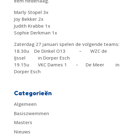
eem nederlaag.
Marly Stopel 3x
Joy Bekker 2x
Judith Krabbe 1x
Sophie Derkman 1x
Zaterdag 27 januari spelen de volgende teams:
18.30u De Dinkel O13 – WZC de
IJssel in Dorper Esch
19.15u VKC Dames 1 – De Meer in
Dorper Esch
Categorieën
Algemeen
Basiszwemmen
Masters
Nieuws