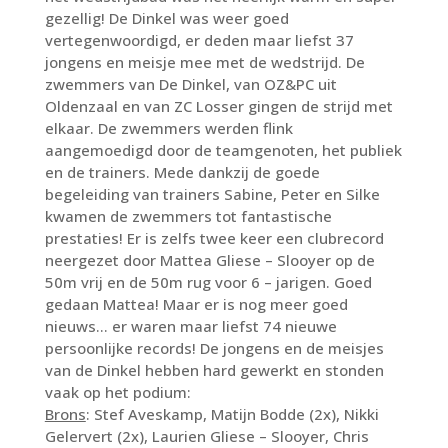
gezellig! De Dinkel was weer goed
vertegenwoordigd, er deden maar liefst 37
jongens en meisje mee met de wedstrijd. De
zwemmers van De Dinkel, van OZ&PC uit
Oldenzaal en van ZC Losser gingen de strijd met
elkaar. De zwemmers werden flink
aangemoedigd door de teamgenoten, het publiek
en de trainers. Mede dankzij de goede
begeleiding van trainers Sabine, Peter en Silke
kwamen de zwemmers tot fantastische
prestaties! Er is zelfs twee keer een clubrecord
neergezet door Mattea Gliese – Slooyer op de
50m vrij en de 50m rug voor 6 – jarigen. Goed
gedaan Mattea! Maar er is nog meer goed
nieuws… er waren maar liefst 74 nieuwe
persoonlijke records! De jongens en de meisjes
van de Dinkel hebben hard gewerkt en stonden
vaak op het podium:
Brons
: Stef Aveskamp, Matijn Bodde (2x), Nikki
Gelervert (2x), Laurien Gliese – Slooyer, Chris