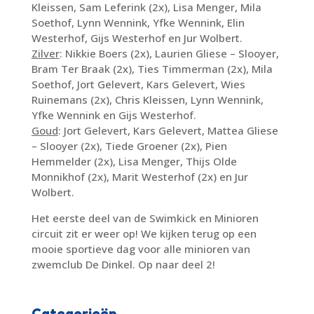
Kleissen, Sam Leferink (2x), Lisa Menger, Mila
Soethof, Lynn Wennink, Yfke Wennink, Elin
Westerhof, Gijs Westerhof en Jur Wolbert.
Zilver
: Nikkie Boers (2x), Laurien Gliese – Slooyer,
Bram Ter Braak (2x), Ties Timmerman (2x), Mila
Soethof, Jort Gelevert, Kars Gelevert, Wies
Ruinemans (2x), Chris Kleissen, Lynn Wennink,
Yfke Wennink en Gijs Westerhof.
Goud
: Jort Gelevert, Kars Gelevert, Mattea Gliese
– Slooyer (2x), Tiede Groener (2x), Pien
Hemmelder (2x), Lisa Menger, Thijs Olde
Monnikhof (2x), Marit Westerhof (2x) en Jur
Wolbert.
Het eerste deel van de Swimkick en Minioren
circuit zit er weer op! We kijken terug op een
mooie sportieve dag voor alle minioren van
zwemclub De Dinkel. Op naar deel 2!
Categorieën