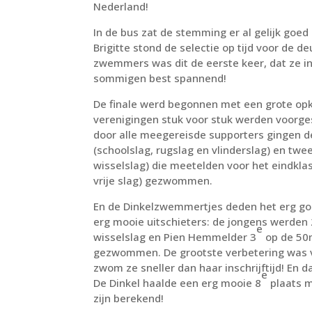
Nederland!
In de bus zat de stemming er al gelijk goed
Brigitte stond de selectie op tijd voor de 
zwemmers was dit de eerste keer, dat ze 
sommigen best spannend!
De finale werd begonnen met een grote op
verenigingen stuk voor stuk werden voorge
door alle meegereisde supporters gingen d
(schoolslag, rugslag en vlinderslag) en twe
wisselslag) die meetelden voor het eindkl
vrije slag) gezwommen.
En de Dinkelzwemmertjes deden het erg go
erg mooie uitschieters: de jongens werden 
e
wisselslag en Pien Hemmelder 3
op de 50m
gezwommen. De grootste verbetering was v
zwom ze sneller dan haar inschrijftijd! En 
e
De Dinkel haalde een erg mooie 8
plaats m
zijn berekend!