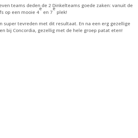
reven teams deden de 2 Dinkelteams goede zaken: vanuit de
e
e
lfs op een mooie 4
en 7
plek!
super tevreden met dit resultaat. En na een erg gezellige
n bij Concordia, gezellig met de hele groep patat eten!