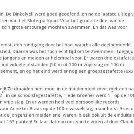
 in. De Dinkelyell werd goed geoefend, en na de laatste uitleg 
deuren van het Sloterparkpad. Voor het grootste deel van de
in zo’n grote entourage mochten zwemmen. En dat was voor
komst, een rondgang door het bad, waarbij alle deelnemende
steld. Daarna was het toch echt tijd om te zwemmen! Toegeju
e jongens en meiden er helemaal voor. Er waren drie estafett
e individuele afstanden (50 m of 100 m vrije slag en 100 m
assement, en op het eind werd er nog een groepsestafette (6x
ed! Ze draaiden heel mooi in de middenmoot mee, met een pa
e
e
2
in de schoolslagestafette, Tiede Groener werd 1
op de 1
 vrije slag. En er werden heel veel persoonlijke records
oor Anne ter Braak op de 100m wisselslag, maar liefst 9 sec
dat de jongens en meiden snel waren, bleek ook uit de einduitsl
et 163 punten! En laat dat nou ook van te voren al door Claudi