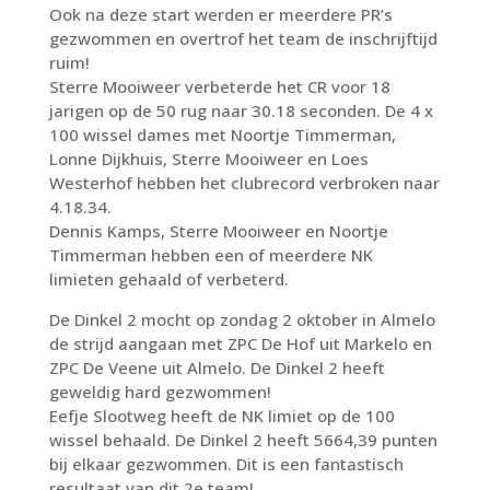
Ook na deze start werden er meerdere PR’s
gezwommen en overtrof het team de inschrijftijd
ruim!
Sterre Mooiweer verbeterde het CR voor 18
jarigen op de 50 rug naar 30.18 seconden. De 4 x
100 wissel dames met Noortje Timmerman,
Lonne Dijkhuis, Sterre Mooiweer en Loes
Westerhof hebben het clubrecord verbroken naar
4.18.34.
Dennis Kamps, Sterre Mooiweer en Noortje
Timmerman hebben een of meerdere NK
limieten gehaald of verbeterd.
De Dinkel 2 mocht op zondag 2 oktober in Almelo
de strijd aangaan met ZPC De Hof uit Markelo en
ZPC De Veene uit Almelo. De Dinkel 2 heeft
geweldig hard gezwommen!
Eefje Slootweg heeft de NK limiet op de 100
wissel behaald. De Dinkel 2 heeft 5664,39 punten
bij elkaar gezwommen. Dit is een fantastisch
resultaat van dit 2e team!